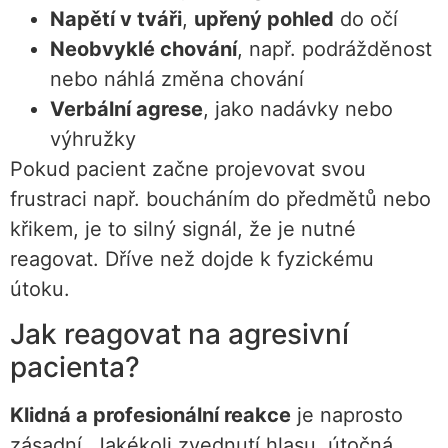
Napětí v tváři
,
upřený pohled
do očí
Neobvyklé chování
, např. podrážděnost
nebo náhlá změna chování
Verbální agrese
, jako nadávky nebo
výhružky
Pokud pacient začne projevovat svou
frustraci např. boucháním do předmětů nebo
křikem, je to silný signál, že je nutné
reagovat. Dříve než dojde k fyzickému
útoku.
Jak reagovat na agresivní
pacienta?
Klidná a profesionální reakce
je naprosto
zásadní. Jakékoli zvednutí hlasu, útočná